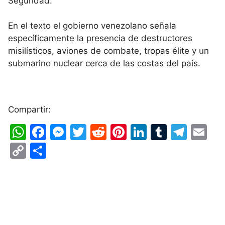
Seguridad.
En el texto el gobierno venezolano señala
específicamente la presencia de destructores
misilísticos, aviones de combate, tropas élite y un
submarino nuclear cerca de las costas del país.
Compartir:
W
F
M
T
R
Pi
Li
T
T
E
h
a
e
w
e
nt
n
u
el
m
C
S
at
c
s
itt
d
er
k
m
e
ai
o
h
s
e
s
er
di
e
e
bl
gr
l
p
ar
A
b
e
t
st
dI
r
a
y
e
p
o
n
n
m
Li