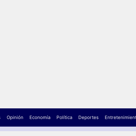
s
Opinión
Economía
Política
Deportes
Entretenimien
N
A
C