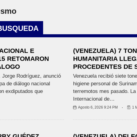
I
O
ismo
N
A
L
 BUSQUEDA
E
S
ACIONAL E
(VENEZUELA) 7 TO
015 RETOMARON
HUMANITARIA LLEG
ÁLOGO
PROCEDENTES DE 
R
E
, Jorge Rodríguez, anunció
Venezuela recibió siete ton
G
pa de diálogo nacional
higiene personal de Surinam
I
on exdiputados que
terremotos mes pasado. La 
O
N
Internacional de…
A
Agosto 6, 2026 9:24 PM
1 
L
E
S
RBY GUÉDEZ
(VENEZUELA) DELE