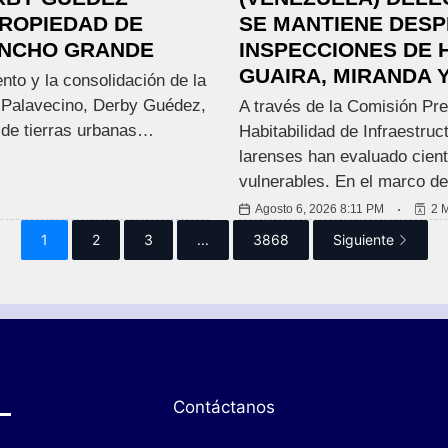
PROPIEDAD DE
SE MANTIENE DESP
RANCHO GRANDE
INSPECCIONES DE H
GUAIRA, MIRANDA Y
to y la consolidación de la
io Palavecino, Derby Guédez,
A través de la Comisión Pre
s de tierras urbanas…
Habitabilidad de Infraestruc
larenses han evaluado cien
vulnerables. En el marco d
Agosto 6, 2026 8:11 PM
2 
1
2
3
...
3868
Siguiente
Contáctanos