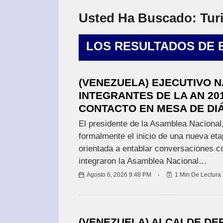
I
O
Usted Ha Buscado:
Tur
N
A
L
LOS RESULTADOS DE
E
S
(VENEZUELA) EJECUTIVO N
INTEGRANTES DE LA AN 2
CONTACTO EN MESA DE DI
R
E
El presidente de la Asamblea Nacional
G
formalmente el inicio de una nueva eta
I
orientada a entablar conversaciones c
O
N
integraron la Asamblea Nacional…
A
Agosto 6, 2026 9:48 PM
1 Min De Lectura
L
E
S
(VENEZUELA) ALCALDE DE