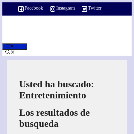
Saltar
Facebook
Instagram
Twitter
al
contenido
Menú
Usted ha buscado:
Entretenimiento
Los resultados de
busqueda