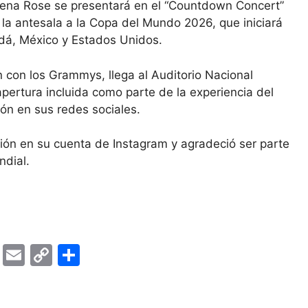
Elena Rose se presentará en el “Countdown Concert”
 la antesala a la Copa del Mundo 2026, que iniciará
adá, México y Estados Unidos.
 con los Grammys, llega al Auditorio Nacional
pertura incluida como parte de la experiencia del
ión en sus redes sociales.
ción en su cuenta de Instagram y agradeció ser parte
ndial.
T
E
C
S
el
m
o
h
e
ai
p
ar