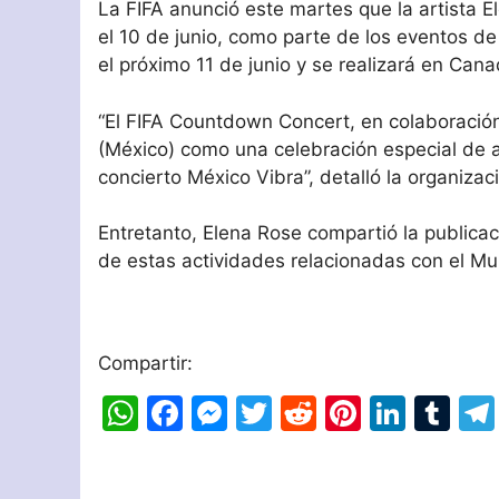
La FIFA anunció este martes que la artista 
el 10 de junio, como parte de los eventos de
el próximo 11 de junio y se realizará en Can
“El FIFA Countdown Concert, en colaboración
(México) como una celebración especial de a
concierto México Vibra”, detalló la organizac
Entretanto, Elena Rose compartió la publica
de estas actividades relacionadas con el Mu
Compartir:
W
F
M
T
R
Pi
Li
T
h
a
e
w
e
nt
n
u
at
c
s
itt
d
er
k
m