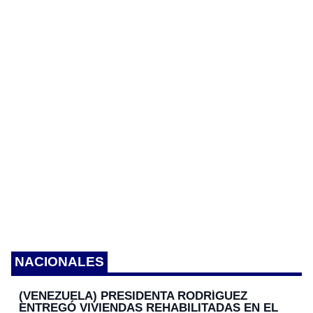
n
k
er
k
NACIONALES
(VENEZUELA) PRESIDENTA RODRÍGUEZ
ENTREGÓ VIVIENDAS REHABILITADAS EN EL