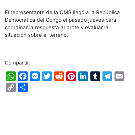
El representante de la OMS llegó a la República
Democrática del Congo el pasado jueves para
coordinar la respuesta al brote y evaluar la
situación sobre el terreno.
Compartir:
W
F
M
T
R
Pi
Li
T
T
E
h
a
e
w
e
nt
n
u
el
m
C
S
at
c
s
itt
d
er
k
m
e
ai
o
h
s
e
s
er
di
e
e
bl
gr
l
p
ar
A
b
e
t
st
dI
r
a
y
e
p
o
n
n
m
Li
p
o
g