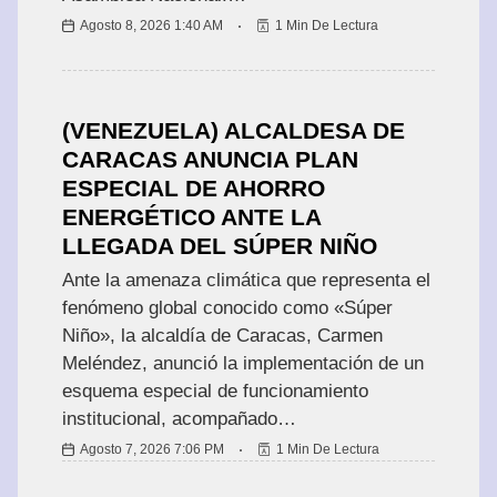
A
Agosto 8, 2026 1:40 AM
1 Min De Lectura
L
E
S
(VENEZUELA) ALCALDESA DE
CARACAS ANUNCIA PLAN
I
N
ESPECIAL DE AHORRO
T
ENERGÉTICO ANTE LA
E
LLEGADA DEL SÚPER NIÑO
R
N
Ante la amenaza climática que representa el
A
fenómeno global conocido como «Súper
C
Niño», la alcaldía de Caracas, Carmen
I
O
Meléndez, anunció la implementación de un
N
esquema especial de funcionamiento
A
institucional, acompañado…
L
E
Agosto 7, 2026 7:06 PM
1 Min De Lectura
S