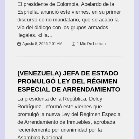
N
El presidente de Colombia, Abelardo de la
A
Espriella, anunció este viernes, en su primer
C
discurso como mandatario, que se acabó la
I
vía del diálogo con los grupos armados
O
N
ilegales. «Ha…
A
Agosto 8, 2026 2:01 AM
1 Min De Lectura
L
E
S
(VENEZUELA) JEFA DE ESTADO
PROMULGÓ LEY DEL RÉGIMEN
ESPECIAL DE ARRENDAMIENTO
La presidenta de la República, Delcy
N
Rodríguez, informó este viernes que
A
promulgó la nueva Ley del Régimen Especial
C
de Arrendamiento de Inmuebles, aprobada
I
recientemente por unanimidad por la
O
N
Asamblea Nacional.…