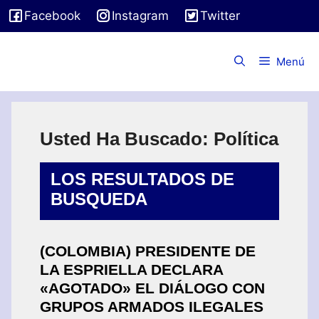
Saltar
Facebook
Instagram
Twitter
I
al
N
contenido
T
Menú
E
R
N
A
C
I
Usted Ha Buscado:
Política
O
N
LOS RESULTADOS DE
A
L
BUSQUEDA
E
S
(COLOMBIA) PRESIDENTE DE
LA ESPRIELLA DECLARA
«AGOTADO» EL DIÁLOGO CON
GRUPOS ARMADOS ILEGALES