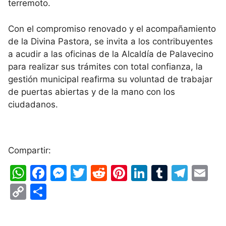
terremoto.
​Con el compromiso renovado y el acompañamiento
de la Divina Pastora, se invita a los contribuyentes
a acudir a las oficinas de la Alcaldía de Palavecino
para realizar sus trámites con total confianza, la
gestión municipal reafirma su voluntad de trabajar
de puertas abiertas y de la mano con los
ciudadanos.
Compartir:
W
F
M
T
R
Pi
Li
T
T
E
h
a
e
w
e
nt
n
u
el
m
C
S
at
c
s
itt
d
er
k
m
e
ai
o
h
s
e
s
er
di
e
e
bl
gr
l
p
ar