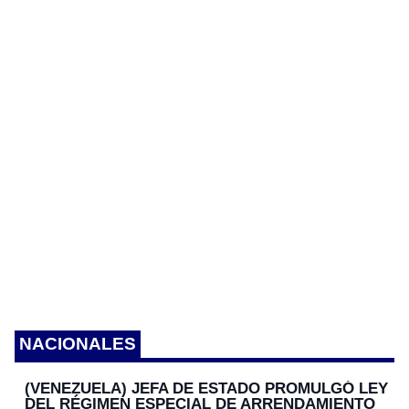
n
k
er
k
NACIONALES
(VENEZUELA) JEFA DE ESTADO PROMULGÓ LEY
DEL RÉGIMEN ESPECIAL DE ARRENDAMIENTO