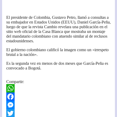
El presidente de Colombia, Gustavo Petro, llamó a consultas a
su embajador en Estados Unidos (EEUU), Daniel García-Peña,
luego de que la revista Cambio revelara una publicación en el
sitio web oficial de la Casa Blanca que mostraba un montaje
del mandatario colombiano con atuendo similar al de reclusos
estadounidenses.
El gobierno colombiano calificó la imagen como un «irrespeto
brutal a la nación».
Es la segunda vez en menos de dos meses que García-Peña es
convocado a Bogotá.
Compartir:
W
h
F
a
a
M