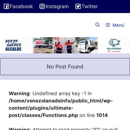
Saltar
Facebook
Instagram
Twitter
al
contenido
Menú
No Post Found
Warning
: Undefined array key -1 in
/home/venezolanadeinfo/public_html/wp-
content/plugins/ultimate-
post/classes/Functions.php
on line
1014
Warning
: Attempt to read property "ID" on null