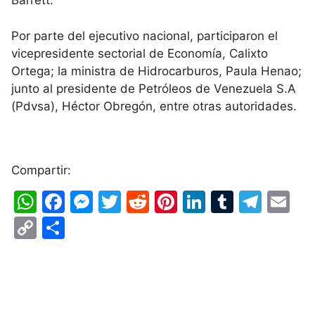
Barrett.
Por parte del ejecutivo nacional, participaron el
vicepresidente sectorial de Economía, Calixto
Ortega; la ministra de Hidrocarburos, Paula Henao;
junto al presidente de Petróleos de Venezuela S.A
(Pdvsa), Héctor Obregón, entre otras autoridades.
Compartir:
W
F
M
T
R
Pi
Li
T
T
E
h
a
e
w
e
nt
n
u
el
m
C
S
at
c
s
itt
d
er
k
m
e
ai
o
h
s
e
s
er
di
e
e
bl
gr
l
p
ar
A
b
e
t
st
dI
r
a
y
e
p
o
n
n
m