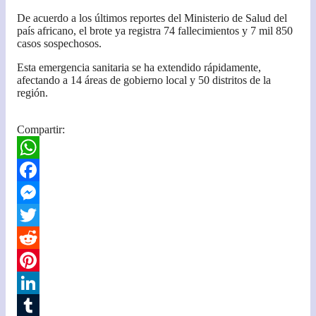
De acuerdo a los últimos reportes del Ministerio de Salud del
país africano, el brote ya registra 74 fallecimientos y 7 mil 850
casos sospechosos.
Esta emergencia sanitaria
se ha extendido rápidamente,
afectando a 14 áreas de gobierno local y 50 distritos de la
región.
Compartir:
W
h
F
a
a
M
t
c
e
T
s
e
s
w
R
A
b
s
i
e
P
p
o
e
t
d
i
L