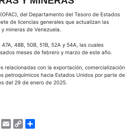
RAS Y MINERAS
s (OFAC), del Departamento del Tesoro de Estados
ete de licencias generales que actualizan las
s y mineras de Venezuela.
, 47A, 48B, 50B, 51B, 52A y 54A, las cuales
pasados meses de febrero y marzo de este año.
 relacionadas con la exportación, comercialización
os petroquímicos hacia Estados Unidos por parte de
s del 29 de enero de 2025.
T
E
C
S
el
m
o
h