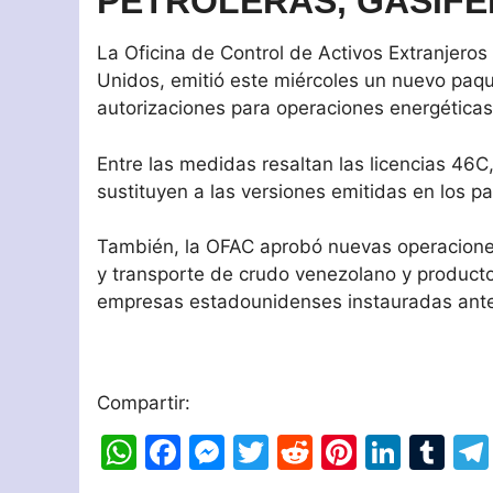
PETROLERAS, GASÍFE
La Oficina de Control de Activos Extranjero
Unidos, emitió este miércoles un nuevo paqu
autorizaciones para operaciones energética
Entre las medidas resaltan las licencias 46C
sustituyen a las versiones emitidas en los 
También, la OFAC aprobó nuevas operaciones
y transporte de crudo venezolano y product
empresas estadounidenses instauradas ante
Compartir:
W
F
M
T
R
Pi
Li
T
h
a
e
w
e
nt
n
u