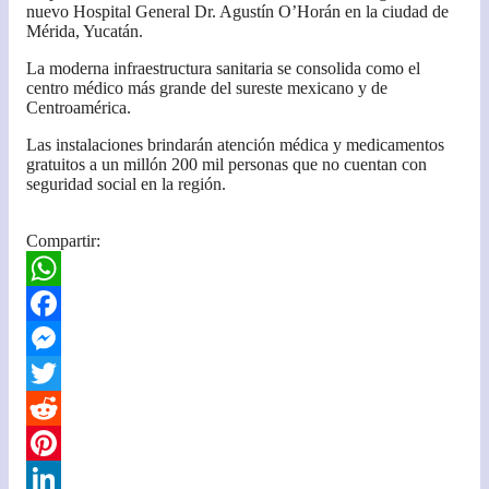
nuevo Hospital General Dr. Agustín O’Horán en la ciudad de
Mérida, Yucatán.
La moderna infraestructura sanitaria se consolida como el
centro médico más grande del sureste mexicano y de
Centroamérica.
Las instalaciones brindarán atención médica y medicamentos
gratuitos a un millón 200 mil personas que no cuentan con
seguridad social en la región.
Compartir:
W
h
F
a
a
M
t
c
e
T
s
e
s
w
R
A
b
s
i
e
P