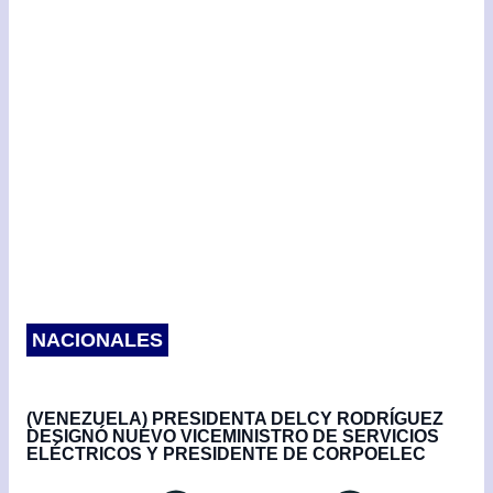
m
i
e
n
k
NACIONALES
(VENEZUELA) PRESIDENTA DELCY RODRÍGUEZ
DESIGNÓ NUEVO VICEMINISTRO DE SERVICIOS
ELÉCTRICOS Y PRESIDENTE DE CORPOELEC