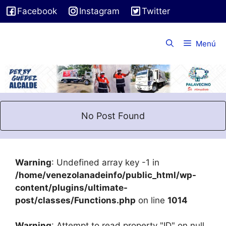
Saltar
Facebook
Instagram
Twitter
al
contenido
Menú
No Post Found
Warning
: Undefined array key -1 in
/home/venezolanadeinfo/public_html/wp-
content/plugins/ultimate-
post/classes/Functions.php
on line
1014
Warning
: Attempt to read property "ID" on null