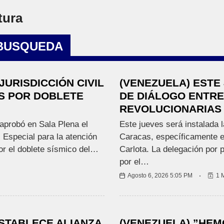
I
O
tura
N
A
L
 BUSQUEDA
E
S
JURISDICCIÓN CIVIL
(VENEZUELA) ESTE
S POR DOBLETE
DE DIÁLOGO ENTRE
REVOLUCIONARIAS 
R
E
 aprobó en Sala Plena el
Este jueves será instalada 
G
l Especial para la atención
Caracas, específicamente e
I
por el doblete sísmico del…
Carlota. La delegación por 
O
N
por el…
A
Agosto 6, 2026 5:05 PM
1 
L
E
S
ESTABLECE ALIANZA
(VENEZUELA) ”HEM