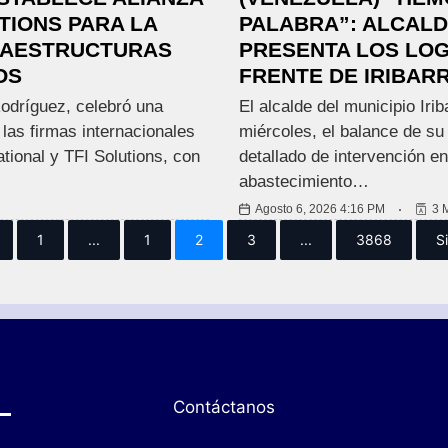
TIONS PARA LA
PALABRA”: ALCAL
RAESTRUCTURAS
PRESENTA LOS LOG
OS
FRENTE DE IRIBAR
Rodríguez, celebró una
El alcalde del municipio Iri
 las firmas internacionales
miércoles, el balance de su
tional y TFI Solutions, con
detallado de intervención en
abastecimiento…
Agosto 6, 2026 4:16 PM
3 
1
...
1
2
3
...
3868
S
Contáctanos