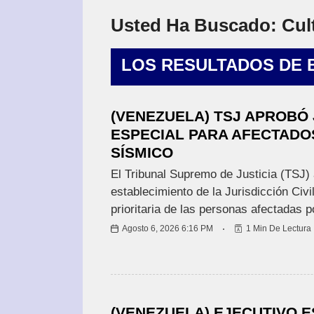
I
O
Usted Ha Buscado:
Cul
N
A
L
LOS RESULTADOS DE
E
S
(VENEZUELA) TSJ APROBÓ 
ESPECIAL PARA AFECTADO
SÍSMICO
N
A
El Tribunal Supremo de Justicia (TSJ)
C
establecimiento de la Jurisdicción Civi
I
prioritaria de las personas afectadas 
O
N
Agosto 6, 2026 6:16 PM
1 Min De Lectura
A
L
E
S
(VENEZUELA) EJECUTIVO 