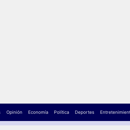
s
Opinión
Economía
Política
Deportes
Entretenimien
N
A
C