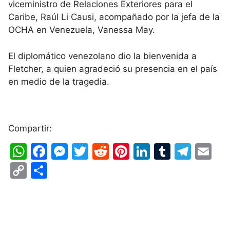
viceministro de Relaciones Exteriores para el
Caribe, Raúl Li Causi, acompañado por la jefa de la
OCHA en Venezuela, Vanessa May.
El diplomático venezolano dio la bienvenida a
Fletcher, a quien agradeció su presencia en el país
en medio de la tragedia.
Compartir:
W
F
M
T
R
Pi
Li
T
T
E
h
a
e
w
e
nt
n
u
el
m
C
S
at
c
s
itt
d
er
k
m
e
ai
o
h
s
e
s
er
di
e
e
bl
gr
l
p
ar
A
b
e
t
st
dI
r
a
y
e