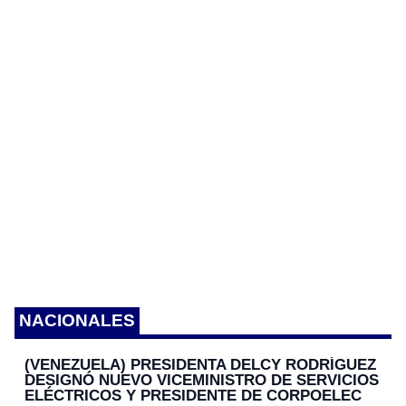
k
er
k
NACIONALES
(VENEZUELA) PRESIDENTA DELCY RODRÍGUEZ
DESIGNÓ NUEVO VICEMINISTRO DE SERVICIOS
ELÉCTRICOS Y PRESIDENTE DE CORPOELEC