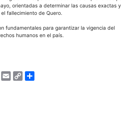
mayo, orientadas a determinar las causas exactas y
 el fallecimiento de Quero.
n fundamentales para garantizar la vigencia del
rechos humanos en el país.
T
E
C
S
el
m
o
h
e
ai
p
ar
gr
l
y
e
a
Li
m
n
k