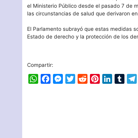
el Ministerio Público desde el pasado 7 de 
las circunstancias de salud que derivaron en
El Parlamento subrayó que estas medidas so
Estado de derecho y la protección de los de
Compartir:
W
F
M
T
R
Pi
Li
T
h
a
e
w
e
nt
n
u
at
c
s
itt
d
er
k
m
s
e
s
er
di
e
e
bl
A
b
e
t
st
dI
r
p
o
n
n
p
o
g