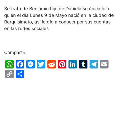
Se trata de Benjamín hijo de Daniela su única hija
quién el día Lunes 9 de Mayo nació en la ciudad de
Barquisimeto, así lo dio a conocer por sus cuentas
en las redes sociales
Compartir:
W
F
M
T
R
Pi
Li
T
T
E
h
a
e
w
e
nt
n
u
el
m
C
S
at
c
s
itt
d
er
k
m
e
ai
o
h
s
e
s
er
di
e
e
bl
gr
l
p
ar
A
b
e
t
st
dI
r
a
y
e
p
o
n
n
m
Li
p
o
g
n