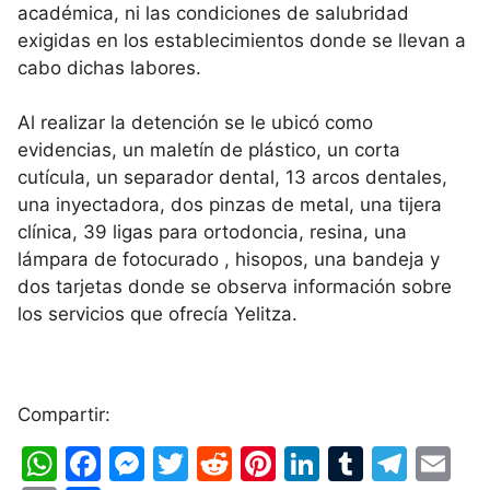
académica, ni las condiciones de salubridad
exigidas en los establecimientos donde se llevan a
cabo dichas labores.
Al realizar la detención se le ubicó como
evidencias, un maletín de plástico, un corta
cutícula, un separador dental, 13 arcos dentales,
una inyectadora, dos pinzas de metal, una tijera
clínica, 39 ligas para ortodoncia, resina, una
lámpara de fotocurado , hisopos, una bandeja y
dos tarjetas donde se observa información sobre
los servicios que ofrecía Yelitza.
Compartir:
W
F
M
T
R
Pi
Li
T
T
E